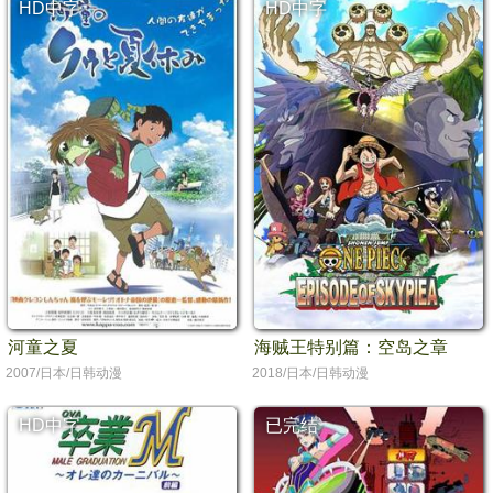
HD中字
HD中字
河童之夏
海贼王特别篇：空岛之章
2007/日本/日韩动漫
2018/日本/日韩动漫
HD中字
已完结