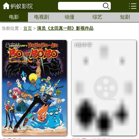
蚂蚁影院
电影
电视剧
动漫
综艺
短剧
当前位置：
首页
>
演员《太田真一郎》影视作品
已完结
HD中字