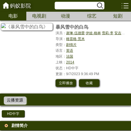
蚂蚁影院
电影
电视剧
动漫
综艺
短剧
暴风雪中的白鸟
演员：
谢琳·伍德蕾
伊娃·格林
雪莉·李
安吉拉·贝塞特
导演：
格雷格·荒木
类型：
剧情片
语言：
英语
地区：
法国
上映：
2014
状态：HD中字
更新：9/7/2023 9:36:49 PM
立即播放
收藏
云播资源
HD中字
剧情简介