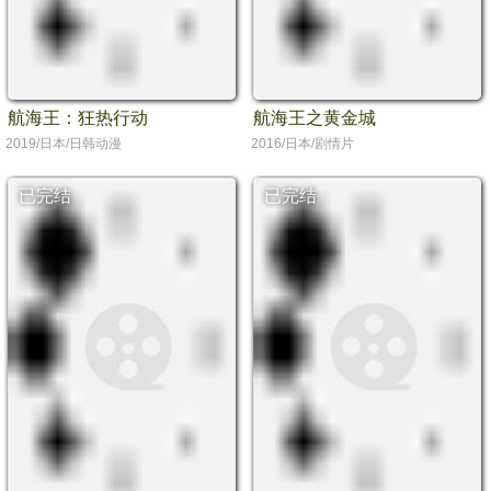
航海王：狂热行动
航海王之黄金城
2019/日本/日韩动漫
2016/日本/剧情片
已完结
已完结