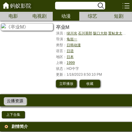
蚂蚁影院
电影
电视剧
动漫
综艺
短剧
卒业M
演员：
绿川光
石川英郎
阪口大助
置鲇龙太郎
神
导演：
龟垣一
类型：
日韩动漫
语言：
日语
地区：
日本
上映：
1999
状态：HD中字
更新：1/18/2023 8:50:10 PM
立即播放
收藏
云播资源
上下合集
剧情简介