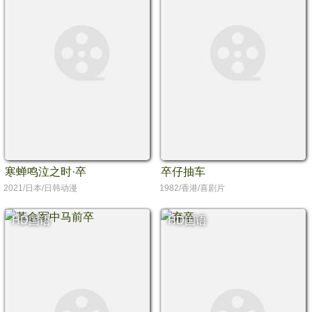
寒蝉鸣泣之时·卒
卒仔抽车
2021/日本/日韩动漫
1982/香港/喜剧片
HD国语
HD国语