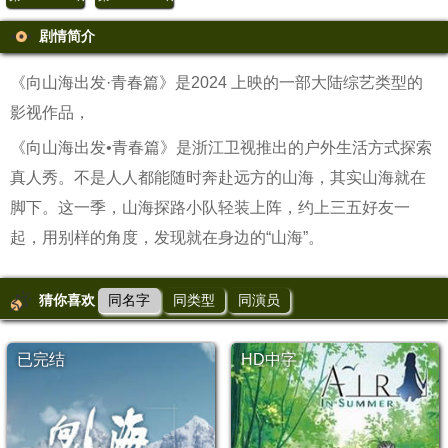
剧情简介
《向山海出发·青春篇》是2024 上映的一部大陆综艺类型的
影视作品，
《向山海出发•青春篇》是浙江卫视推出的户外生活方式探索
真人秀。不是人人都能随时奔赴远方的山海，其实山海就在
脚下。这一季，山海探路小队轻装上阵，约上三五好友一
起，用别样的角度，发现就在身边的“山海”。
猜你喜欢
同名字
同类型
同演员
已完结
HD中字