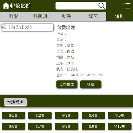
蚂蚁影院
电影
电视剧
动漫
综艺
短剧
向爱出发
演员：
导演：
类型：
短剧
语言：
国语
地区：
大陆
上映：
2025
状态：已完结
更新：11/4/2025 3:45:59 PM
立即播放
收藏
云播资源
第1集
第2集
第3集
第4集
第5集
第6集
第7集
第8集
第9集
第10集