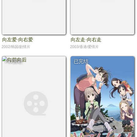
向左爱·向右爱
向左走·向右走
2002/韩国/剧情片
2003/香港/爱情片
HD国语
已完结