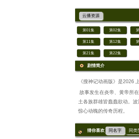
云播资源
第01集
第02集
第
第11集
第12集
第
第21集
第22集
剧情简介
《搜神记动画版》是2026
故事发生在炎帝、黄帝所在
土各族群雄皆蠢蠢欲动。波
惊心动魄的传奇历程。
猜你喜欢
同名字
同类