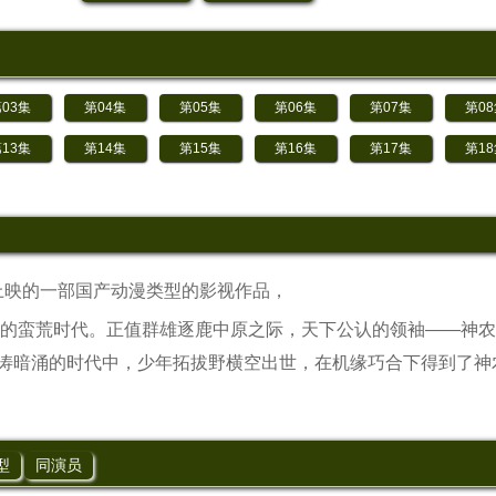
03集
第04集
第05集
第06集
第07集
第0
13集
第14集
第15集
第16集
第17集
第1
 上映的一部国产动漫类型的影视作品，
的蛮荒时代。正值群雄逐鹿中原之际，天下公认的领袖——神农
涛暗涌的时代中，少年拓拔野横空出世，在机缘巧合下得到了神
型
同演员