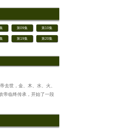
8集
第09集
第10集
8集
第19集
第20集
帝去世，金、木、水、火、
农帝临终传承，开始了一段