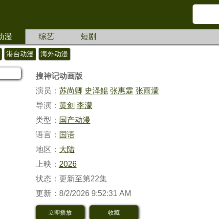
动漫
综艺
短剧
港台动漫
海外动漫
搜神记动画版
演员：
苏尚卿
史泽鲲
张惠霖
张雨濛
导演：
黄剑
李濛
类型：
国产动漫
语言：
国语
地区：
大陆
上映：
2026
状态：更新至第22集
更新：8/2/2026 9:52:31 AM
立即播放
收藏