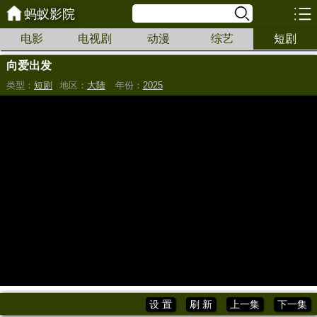
蚂蚁影院
电影
电视剧
动漫
综艺
短剧
向爱出发
类型：
短剧
地区：
大陆
年份：
2025
设 置
刷 新
上一集
下一集