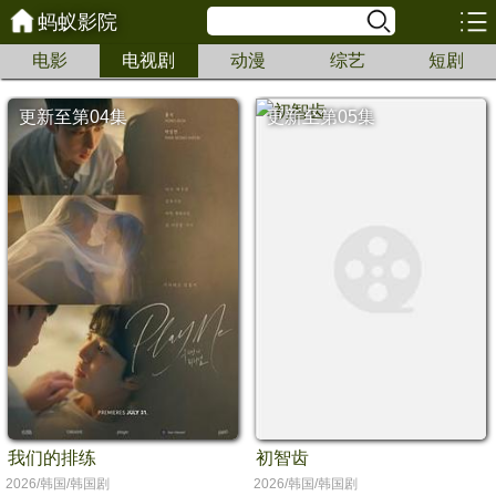
蚂蚁影院
电影
电视剧
动漫
综艺
短剧
更新至第04集
更新至第05集
我们的排练
初智齿
2026/韩国/韩国剧
2026/韩国/韩国剧