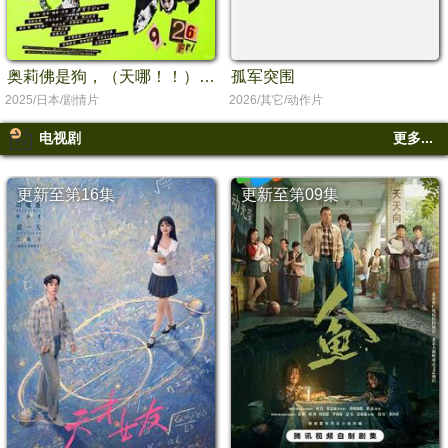
奥莉佛是狗，（天哪！！）这家伙电影版
孤军突围
2025/日本/剧情片
2026/其它/动作片
电视剧
更多...
更新至第16集
更新至第09集