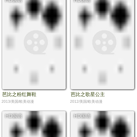
HD国语
HD国语
芭比之粉红舞鞋
芭比之歌星公主
2013/美国/欧美动漫
2012/美国/欧美动漫
HD国语
HD国语