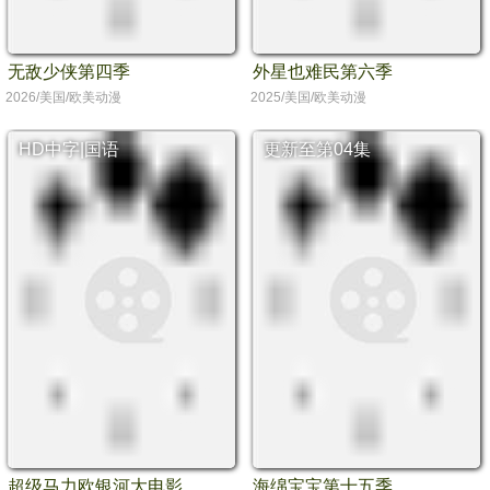
无敌少侠第四季
外星也难民第六季
2026/美国/欧美动漫
2025/美国/欧美动漫
HD中字|国语
更新至第04集
超级马力欧银河大电影
海绵宝宝第十五季