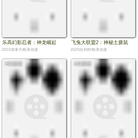
乐高幻影忍者：神龙崛起
飞兔大联盟2：神秘土拨鼠
2023/加拿大/欧美动漫
2025/比利时/欧美动漫
HD国语
HD国语