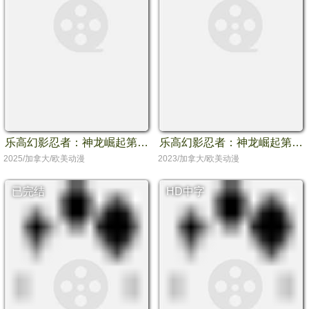
乐高幻影忍者：神龙崛起第三季
乐高幻影忍者：神龙崛起第二季
2025/加拿大/欧美动漫
2023/加拿大/欧美动漫
已完结
HD中字