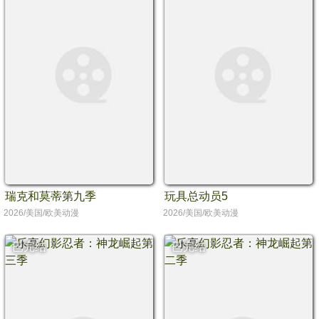
瑞克和莫蒂第九季
玩具总动员5
2026/美国/欧美动漫
2026/美国/欧美动漫
已完结
已完结