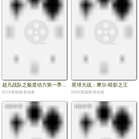
超凡战队之极度动力第一季国语
星球大战：摩尔-暗影之王
2013/美国/欧美动漫
2026/美国/欧美动漫
HD中字
HD中字