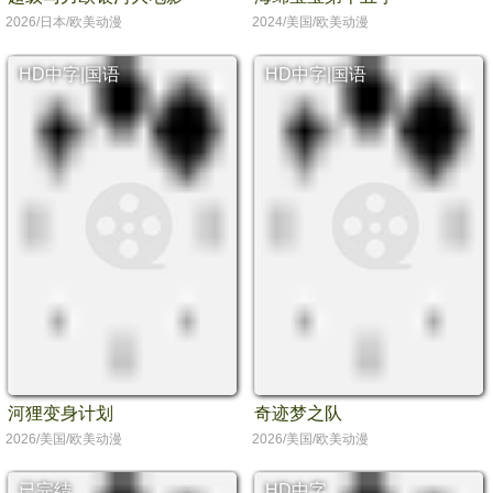
2026/日本/欧美动漫
2024/美国/欧美动漫
HD中字|国语
HD中字|国语
河狸变身计划
奇迹梦之队
2026/美国/欧美动漫
2026/美国/欧美动漫
已完结
HD中字