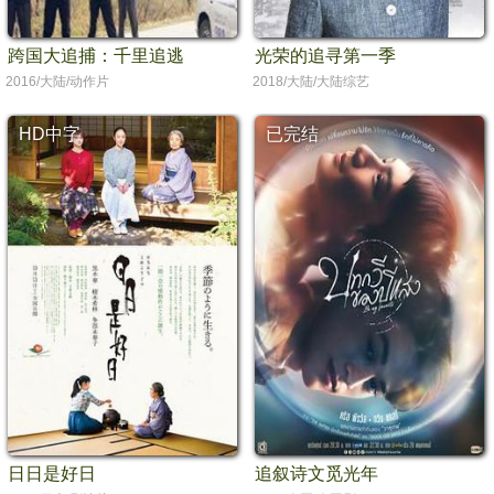
跨国大追捕：千里追逃
光荣的追寻第一季
2016/大陆/动作片
2018/大陆/大陆综艺
HD中字
已完结
日日是好日
追叙诗文觅光年