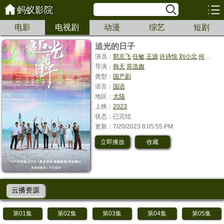
蚂蚁影院
电影
电视剧
动漫
综艺
短剧
追光的日子
演员：
郭京飞
任敏
王源
许诗悦
刘小北
何廖侣匀
导演：
韩天
苏浩旗
类型：
国产剧
语言：
国语
地区：
大陆
上映：
2023
状态：已完结
更新：7/20/2023 8:05:55 PM
立即播放
收藏
云播资源
第01集
第02集
第03集
第04集
第05集