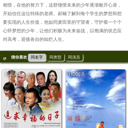
相惜，在他的努力下，这群憧憬未来的少年逐渐敞开心扉，
开始信任这位特殊的老师。郝楠了解到每个学生的梦想和想
要实现的人生价值，他如同麦田里的守望者，守护着一个个
心怀梦想的少年，让他们积极为未来奋战，以饱满的状态应
对高考，迎接各自的灿烂人生。
猜你喜欢
同名字
同类型
同演员
已完结
HD国语