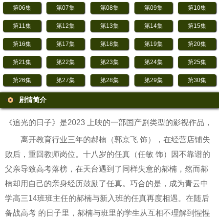
第06集
第07集
第08集
第09集
第10集
第11集
第12集
第13集
第14集
第15集
第16集
第17集
第18集
第19集
第20集
第21集
第22集
第23集
第24集
第25集
第26集
第27集
第28集
第29集
第30集
剧情简介
《追光的日子》是2023 上映的一部国产剧类型的影视作品，
离开教育行业三年的郝楠（郭京飞 饰），在经营店铺失
败后，重回教师岗位。十八岁的任真（任敏 饰）因不靠谱的
父亲导致高考落榜，在天台遇到了同样失意的郝楠，然而郝
楠却用自己的亲身经历鼓励了任真。巧合的是，成为青云中
学高三14班班主任的郝楠与新入班的任真再度相遇。在随后
备战高考 的日子里，郝楠与班里的学生从互相不理解到惺惺