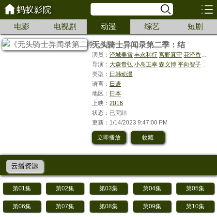
蚂蚁影院
电影
电视剧
动漫
综艺
短剧
无头骑士异闻录第二季：结
演员：
泽城美雪
丰永利行
宫野真守
花泽香菜
神
导演：
大森贵弘
小岛正幸
森义博
平向智子
有江
类型：
日韩动漫
语言：
日语
地区：
日本
上映：
2016
状态：已完结
更新：1/14/2023 9:47:00 PM
立即播放
收藏
云播资源
第01集
第02集
第03集
第04集
第05集
第06集
第07集
第08集
第09集
第10集