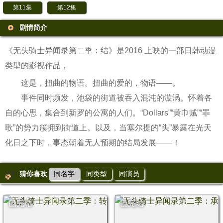
第11集
第12集
剧情简介
《无头骑士异闻录第二季：结》是2016 上映的一部日韩动漫
类型的影视作品，
这是，扭曲的物语。扭曲的爱的，物语——。
事件同时频发，池袋的街道被吞入混沌的漩涡。怀着各
自的心思，集合到新罗的公寓的人们。“Dollars”“黄巾贼”“罪
歌”的势力簇拥到街道上。以及，当塞尔提的“头”暴露在光天
化日之下时，事态朝着无人预期的结局发展——！
猜你喜欢
同名字
同类型
同演员
已完结
已完结