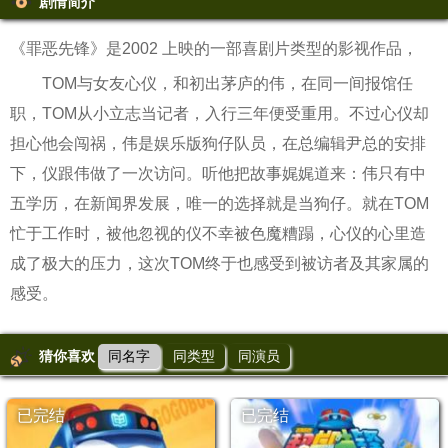
剧情简介
《罪恶先锋》是2002 上映的一部喜剧片类型的影视作品，
TOM与女友心仪，和初出茅庐的伟，在同一间报馆任
职，TOM从小立志当记者，入行三年便受重用。不过心仪却
担心他会闯祸，伟是娱乐版狗仔队员，在总编辑尹总的安排
下，仪跟伟做了一次访问。听他把故事娓娓道来：伟只有中
五学历，在新闻界发展，唯一的选择就是当狗仔。就在TOM
忙于工作时，被他忽视的仪不幸被色魔糟蹋，心仪的心里造
成了极大的压力，这次TOM终于也感受到被访者及其家属的
感受。
猜你喜欢
同名字
同类型
同演员
已完结
已完结