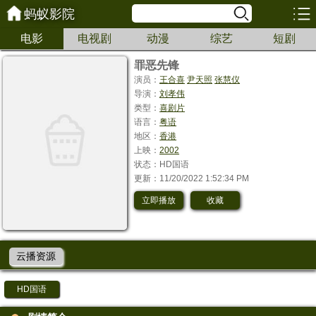
蚂蚁影院
电影
电视剧
动漫
综艺
短剧
罪恶先锋
演员：
王合喜
尹天照
张慧仪
导演：
刘孝伟
类型：
喜剧片
语言：
粤语
地区：
香港
上映：
2002
状态：HD国语
更新：11/20/2022 1:52:34 PM
立即播放
收藏
云播资源
HD国语