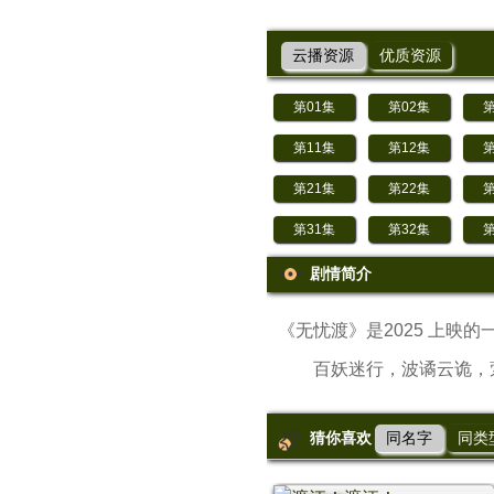
云播资源
优质资源
第01集
第02集
第
第11集
第12集
第
第21集
第22集
第
第31集
第32集
第
剧情简介
《无忧渡》是2025 上映
百妖迷行，波谲云诡，萦
猜你喜欢
同名字
同类