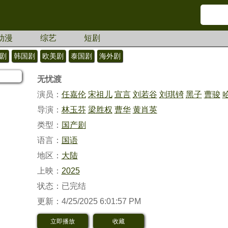
动漫
综艺
短剧
剧
韩国剧
欧美剧
泰国剧
海外剧
无忧渡
演员：
任嘉伦
宋祖儿
宣言
刘若谷
刘琪锜
黑子
曹骏
导演：
林玉芬
梁胜权
曹华
黄肖英
类型：
国产剧
语言：
国语
地区：
大陆
上映：
2025
状态：已完结
更新：4/25/2025 6:01:57 PM
立即播放
收藏