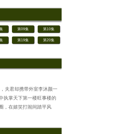
8集
第09集
第10集
8集
第19集
第20集
，夫君却携带外室李沐颜一
中执掌天下第一楼旺事楼的
圈，在嬉笑打闹间踏平风