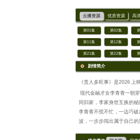
云播资源
优质资源
高
第01集
第02集
第
第11集
第12集
第
第21集
第22集
第
剧情简介
《贵人多旺事》是2026 
现代金融才女李青青一朝穿
同归家，李家身世互换的秘
李青青不慌不忙，一边巧破
波，一步步闯出属于自己的