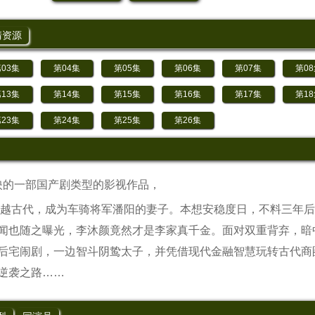
清资源
03集
第04集
第05集
第06集
第07集
第0
13集
第14集
第15集
第16集
第17集
第1
23集
第24集
第25集
第26集
上映的一部国产剧类型的影视作品，
越古代，成为车骑将军潘阳的妻子。本想安稳度日，不料三年后
闻也随之曝光，李沐颜竟然才是李家真千金。面对双重背弃，暗
后宅闹剧，一边智斗阴鸷太子，并凭借现代金融智慧玩转古代商
逆袭之路……