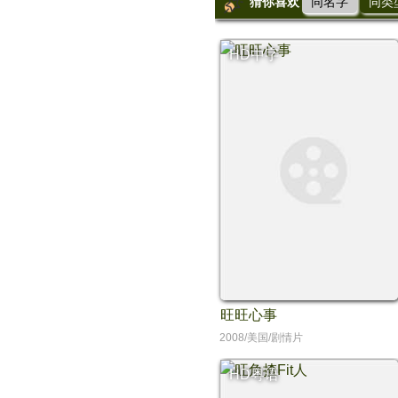
猜你喜欢
同名字
同类
HD中字
旺旺心事
2008/美国/剧情片
HD粤语