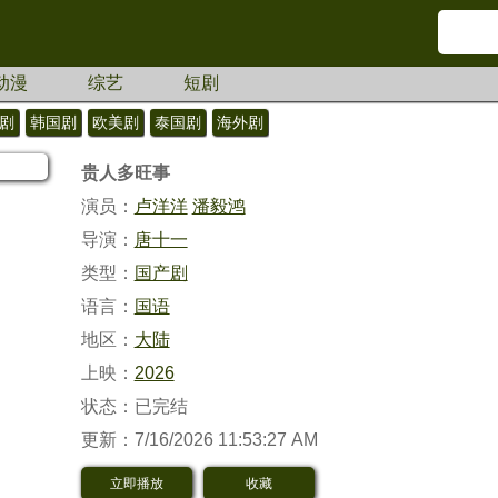
动漫
综艺
短剧
剧
韩国剧
欧美剧
泰国剧
海外剧
贵人多旺事
演员：
卢洋洋
潘毅鸿
导演：
唐十一
类型：
国产剧
语言：
国语
地区：
大陆
上映：
2026
状态：已完结
更新：7/16/2026 11:53:27 AM
立即播放
收藏