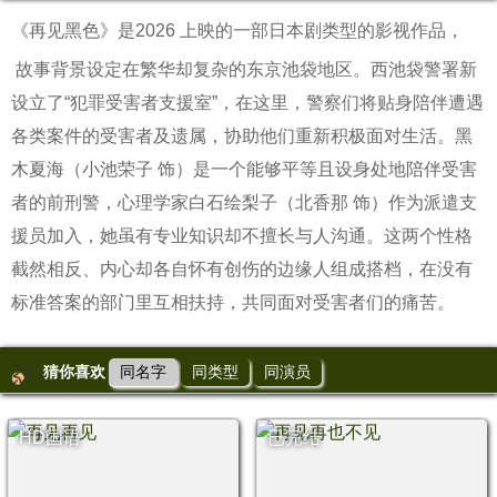
《再见黑色》是2026 上映的一部日本剧类型的影视作品，
故事背景设定在繁华却复杂的东京池袋地区。西池袋警署新
设立了“犯罪受害者支援室”，在这里，警察们将贴身陪伴遭遇
各类案件的受害者及遗属，协助他们重新积极面对生活。黑
木夏海（小池荣子 饰）是一个能够平等且设身处地陪伴受害
者的前刑警，心理学家白石绘梨子（北香那 饰）作为派遣支
援员加入，她虽有专业知识却不擅长与人沟通。这两个性格
截然相反、内心却各自怀有创伤的边缘人组成搭档，在没有
标准答案的部门里互相扶持，共同面对受害者们的痛苦。
猜你喜欢
同名字
同类型
同演员
HD国语
已完结