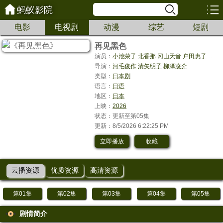
蚂蚁影院
电影
电视剧
动漫
综艺
短剧
再见黑色
演员：
小池荣子
北香那
冈山天音
户田惠子
渡部
导演：
河毛俊作
清矢明子
柳泽凌介
类型：
日本剧
语言：
日语
地区：
日本
上映：
2026
状态：更新至第05集
更新：8/5/2026 6:22:25 PM
立即播放
收藏
云播资源
优质资源
高清资源
第01集
第02集
第03集
第04集
第05集
剧情简介